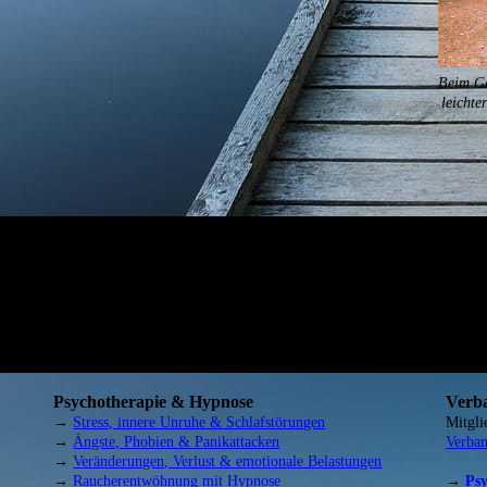
Beim Ge
leichte
Psychotherapie & Hypnose
Verba
→
Stress, innere Unruhe & Schlafstörungen
Mitgl
→
Ängste, Phobien & Panikattacken
Verban
→
Veränderungen, Verlust & emotionale Belastungen
→
Raucherentwöhnung mit Hypnose
→
Psy