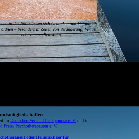
hen in der Natur lassen sich Gedanken und Gefühle oft
r ordnen – besonders in Zeiten von Veränderung, Verlust
oder innerer Belastung.
ndsmitgliedschaften
ied im
Deutschen Verband für Hypnose e. V.
und im
d Freier Psychotherapeuten e. V.
chotherapeut oder Heilpraktiker für