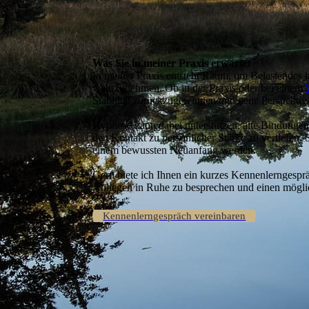
Was Sie in meiner Praxis erwartet
In meiner Praxis entsteht Raum, um Belastendes 
wahrzunehmen. Ob in der Praxis oder bei einem
Stabilität zurückzugewinnen und neue Perspektiv
Hypnose kann dabei unterstützen, alte Bindungen 
den Kontakt zu persönlicher Stärke zu vertiefen. 
einem bewussten Neuanfang werden.
Gern biete ich Ihnen ein kurzes Kennenlerngespr
Anliegen in Ruhe zu besprechen und einen mögl
Kennenlerngespräch vereinbaren