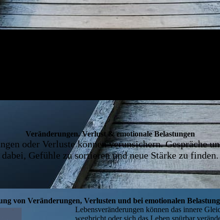
Veränderungen, Verlust & emotionale Belastungen
ngen oder Verluste können verunsichern. Gespräche un
dabei, Gefühle zu sortieren und neue Stärke zu finden.
ung von Veränderungen, Verlusten und bei emotionalen Belastung
Lebensveränderungen können das innere Glei
wegbricht oder sich das Leben spürbar verände