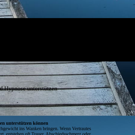
d Hypnose unterstützen
en unterstützen können
chgewicht ins Wanken bringen. Wenn Vertrautes
rt, entstehen oft Trauer, Abschiedsschmerz oder