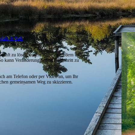
in Ruhe anzusprechen und eigene Bedürfnisse
Walk & Talk
in der Natur: Ziel ist, innere
en zu entwickeln.
sanft zu lösen, innere Ruhe zu fördern und
So kann Veränderung Schritt für Schritt zu
äch am Telefon oder per Video an, um Ihr
ichen gemeinsamen Weg zu skizzieren.