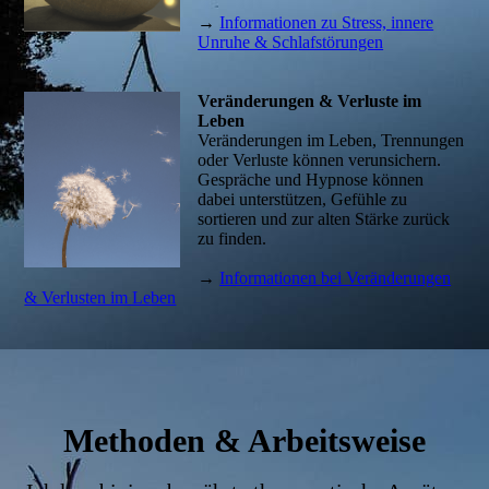
→
Informationen zu Stress, innere
Unruhe & Schlafstörungen
Veränderungen & Verluste im
Leben
Veränderungen im Leben, Trennungen
oder Verluste können verunsichern.
Gespräche und Hypnose können
dabei unterstützen, Gefühle zu
sortieren und zur alten Stärke zurück
zu finden.
→
Informationen bei Veränderungen
& Verlusten im Leben
Methoden & Arbeitsweise