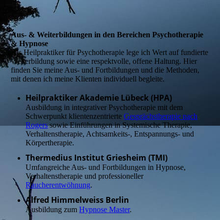
Aus- & Weiterbildungen in den Bereichen Psychotherapie
& Hypnose
Als Heilpraktiker für Psychotherapie lege ich Wert auf fundierte
Weiterbildung sowie eine respektvolle, offene Haltung. Hier
finden Sie meine Aus- und Fortbildungen und die Methoden,
mit denen ich meine Klienten individuell begleite.
Heilpraktiker Akademie Lübeck (HPA)
Ausbildung in integrativer Psychotherapie mit dem
Schwerpunkt klientenzentrierte
Gesprächstherapie nach
Rogers
sowie Einführungen in Systemische Therapie,
Verhaltenstherapie, Achtsamkeits-, Entspannungs- und
Körpertherapie.
Thermedius Institut Griesheim (TMI)
Umfangreiche Aus- und Fortbildungen in Hypnose,
Verhaltenstherapie und professioneller
Raucherentwöhnung
.
Alfred Himmelweiss Berlin
Ausbildung zum
Hypnose Master
.