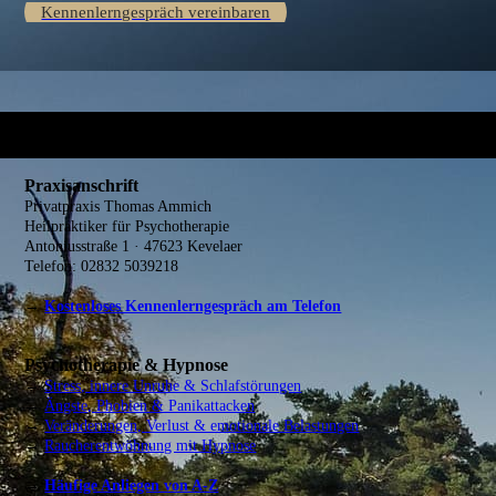
Kennenlerngespräch vereinbaren
Praxisanschrift
Privatpraxis Thomas Ammich
Heilpraktiker für Psychotherapie
Antoniusstraße 1 · 47623 Kevelaer
Telefon: 02832 5039218
→
Kostenloses Kennenlerngespräch am Telefon
Psychotherapie & Hypnose
→
Stress, innere Unruhe & Schlafstörungen
→
Ängste, Phobien & Panikattacken
→
Veränderungen, Verlust & emotionale Belastungen
→
Raucherentwöhnung mit Hypnose
→
Häufige Anliegen von A-Z