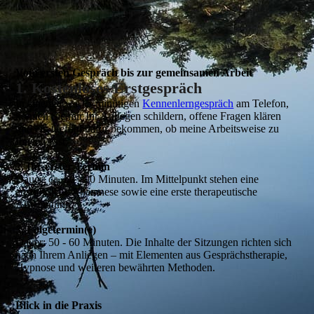
Vom ersten Gespräch bis zur gemeinsamen Arbeit
1. Kostenloses Erstgespräch
In einem etwa 15-minütigen
Kennenlerngespräch
am Telefon,
können Sie mir Ihr Anliegen schildern, offene Fragen klären
und ein Gefühl dafür bekommen, ob meine Arbeitsweise zu
Ihnen passt.
2. Ihr erster Termin
Dauer: ca. 60 - 90 Minuten. Im Mittelpunkt stehen eine
ausführliche Anamnese sowie eine erste therapeutische
Anwendung.
3. Folgetermin(e)
Dauer: 50 - 60 Minuten. Die Inhalte der Sitzungen richten sich
nach Ihrem Anliegen – mit Elementen aus Gesprächstherapie,
Hypnose und weiteren bewährten Methoden.
Blick in die Praxis