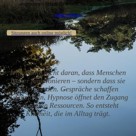
ansprechen – Schritt für Schritt, im eigenen Tempo.
mehr erfahren
Sitzungen auch online möglich!
Ich arbeite nicht daran, dass Menschen
besser funktionieren – sondern dass sie
freier werden.
Gespräche schaffen
Bewusstsein, Hypnose öffnet den Zugang
zu inneren Ressourcen. So entsteht
Klarheit, die im Alltag trägt.