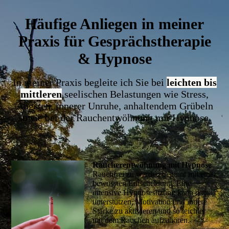
Häufige Anliegen in meiner
Praxis für Gesprächstherapie
& Hypnose
In meiner Praxis begleite ich Sie bei
leichten bis
mittleren
seelischen Belastungen wie Stress,
Ängsten, innerer Unruhe, anhaltendem Grübeln
sowie bei der Rauchentwöhnung mit Hypnose.
Raucherentwöhnung mit Hypnose
Rauchfrei zu werden beginnt mit einer
bewussten Entscheidung. Eine
intensive Hypnosesitzung kann dabei
unterstützen, Motivation und innere
Stärke zu aktivieren und so leichter
mit dem Rauchen aufzuhören.