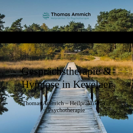
Gesprächstherapie &
Hypnose in Kevelaer
Thomas Ammich – Heilpraktiker für
Psychotherapie