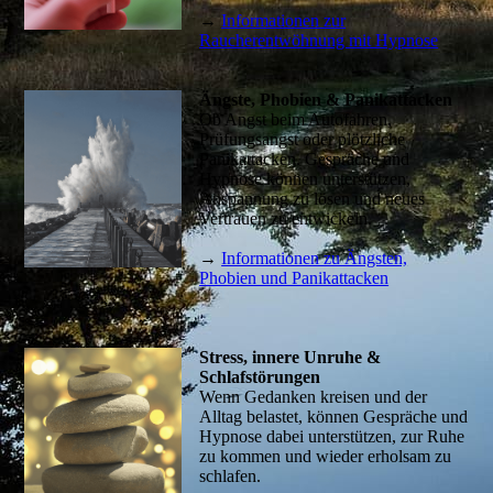
→
Informationen zur
Raucherentwöhnung mit Hypnose
Ängste, Phobien & Panikattacken
Ob Angst beim Autofahren,
Prüfungsangst oder plötzliche
Panikattacken. Gespräche und
Hypnose können unterstützen,
Anspannung zu lösen und neues
Vertrauen zu entwickeln.
→
Informationen zu Ängsten,
Phobien und Panikattacken
Stress, innere Unruhe &
Schlafstörungen
Wenn Gedanken kreisen und der
Alltag belastet, können Gespräche und
Hypnose dabei unterstützen, zur Ruhe
zu kommen und wieder erholsam zu
schlafen.