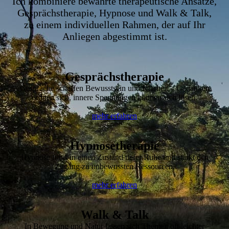
Ich kombiniere bewährte therapeutische Ansätze,
Gesprächstherapie, Hypnose und Walk & Talk,
zu einem individuellen Rahmen, der auf Ihr
Anliegen abgestimmt ist.
Gesprächstherapie
Gespräche schaffen Bewusstsein und Klarheit – Gedanken
ordnen sich, innere Spannungen können sich lösen.
mehr erfahren
Hypnosetherapie
Hypnose führt in einen Zustand tiefer Ruhe und stärkt den
Zugang zu unbewussten Ressourcen.
mehr erfahren
Walk & Talk
In Bewegung und Natur lassen sich Themen oft leichter