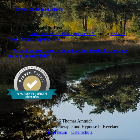
⚠️
Hinweis bei akuten Krisen
Verbandsmitgliedschaften
Mitglied im
Deutschen Verband für Hypnose e. V.
und im
Verband
Freier Psychotherapeuten e. V.
→
Psychotherapeut oder Heilpraktiker für Psychotherapie, was
sind die Unterschiede?
© 2026 Thomas Ammich
Praxis für Gesprächstherapie und Hypnose in Kevelaer
Impressum
·
Datenschutz