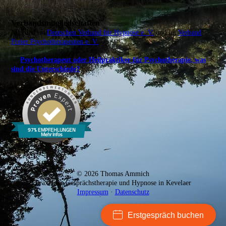
Verbandsmitgliedschaften
Mitglied im
Deutschen Verband für Hypnose e. V.
und im
Verband
Freier Psychotherapeuten e. V.
→
Psychotherapeut oder Heilpraktiker für Psychotherapie, was
sind die Unterschiede?
© 2026 Thomas Ammich
Praxis für Gesprächstherapie und Hypnose in Kevelaer
Impressum
·
Datenschutz
Erstgespräch buchen