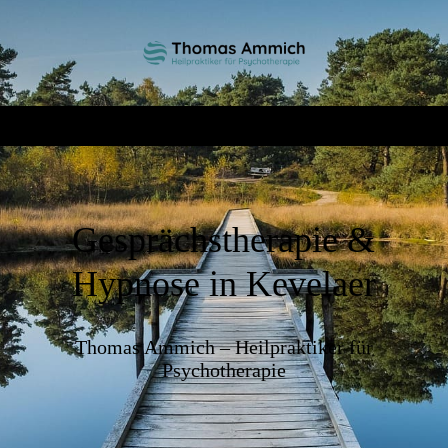
Gesprächstherapie &
Hypnose in Kevelaer
Thomas Ammich – Heilpraktiker für
Psychotherapie