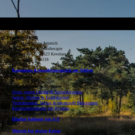
Praxisanschrift
Privatpraxis Thomas Ammich
Heilpraktiker für Psychotherapie
Antoniusstraße 1 · 47623 Kevelaer
Telefon: 02832 5039218
→
Kostenloses Kennenlerngespräch am Telefon
Psychotherapie & Hypnose
→
Stress, innere Unruhe & Schlafstörungen
→
Ängste, Phobien & Panikattacken
→
Veränderungen, Verlust & emotionale Belastungen
→
Raucherentwöhnung mit Hypnose
→
Häufige Anliegen von A-Z
⚠️
Hinweis bei akuten Krisen