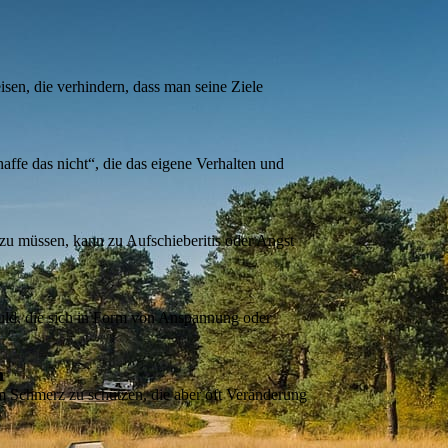
en, die verhindern, dass man seine Ziele
ffe das nicht“, die das eigene Verhalten und
 zu müssen, kann zu Aufschieberitis oder Angst
uld, die sich in Form von Anspannung oder
n
m Schmerz zu schützen, die aber oft Veränderung