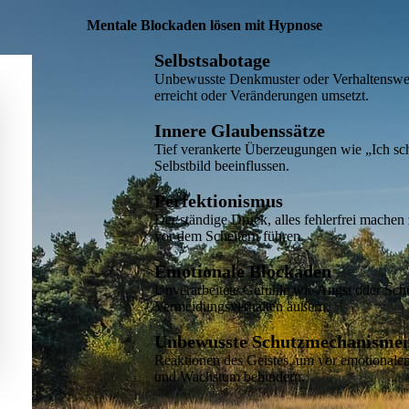
Mentale Blockaden lösen mit Hypnose
Selbstsabotage
Unbewusste Denkmuster oder Verhaltensweis
erreicht oder Veränderungen umsetzt.
Innere Glaubenssätze
Tief verankerte Überzeugungen wie „Ich scha
Selbstbild beeinflussen.
Perfektionismus
Der ständige Druck, alles fehlerfrei machen
vor dem Scheitern führen.
Emotionale Blockaden
Unverarbeitete Gefühle wie Angst oder Sch
Vermeidungsverhalten äußern.
Unbewusste Schutzmechanisme
Reaktionen des Geistes, um vor emotionale
und Wachstum behindern.