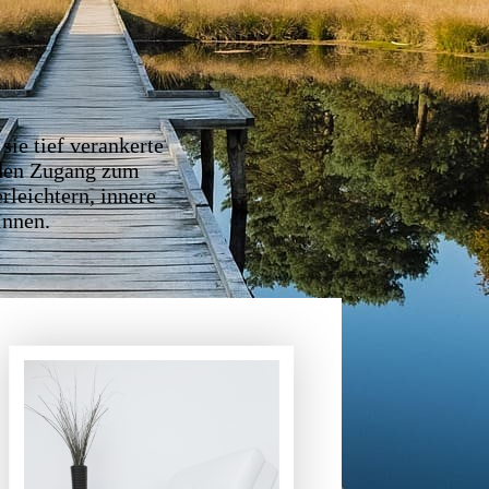
ie tief verankerte
 den Zugang zum
rleichtern, innere
innen.