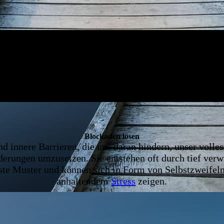
Blockaden lösen
 innere Barrieren, die uns daran hindern, unser volles
erungen umzusetzen. Sie entstehen oft durch tief ver
te Muster und können sich in Form von Selbstzweifeln
anhaltendem
Stress
zeigen.