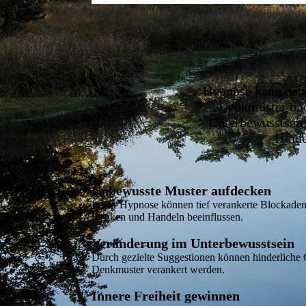
Hypnose kann dabe
Denkmuster und
Unterbewusstsein 
Hinde
Unbewusste Muster aufdecken
In der Hypnose können tief verankerte Blockaden
Denken und Handeln beeinflussen.
Veränderung im Unterbewusstsein
Durch gezielte Suggestionen können hinderliche G
Denkmuster verankert werden.
Innere Freiheit gewinnen