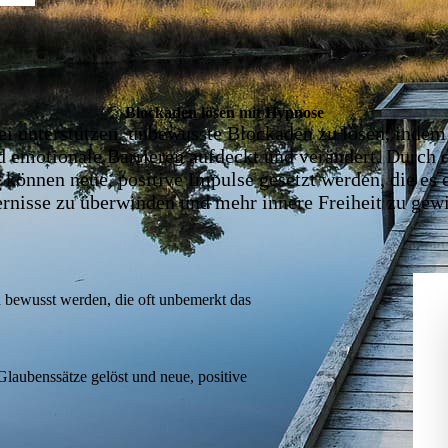
Blockaden lösen mit Hypnose
i unterstützen, unbewusste Blockaden zu lösen, indem s
 emotionale Barrieren aufdeckt und verändert. Durch
können neue, positive Impulse gesetzt werden, die es e
rnisse zu überwinden und mehr innere Freiheit zu gew
 bewusst werden, die oft unbemerkt das
laubenssätze gelöst und neue, positive