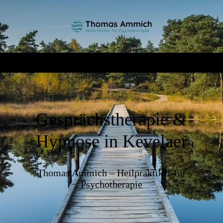
Gesprächstherapie &
Hypnose in Kevelaer
Thomas Ammich – Heilpraktiker für
Psychotherapie