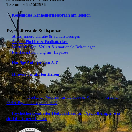
Telefon: 02832 5039218
→
Kostenloses Kennenlerngespräch am Telefon
Psychotherapie & Hypnose
→
Stress, innere Unruhe & Schlafstörungen
→
Ängste, Phobien & Panikattacken
→
Veränderungen, Verlust & emotionale Belastungen
→
Raucherentwöhnung mit Hypnose
→
Häufige Anliegen von A-Z
⚠️
Hinweis bei akuten Krisen
Verbandsmitgliedschaften
Mitglied im
Deutschen Verband für Hypnose e. V.
und im
Verband
Freier Psychotherapeuten e. V.
→
Psychotherapeut oder Heilpraktiker für Psychotherapie, was
sind die Unterschiede?